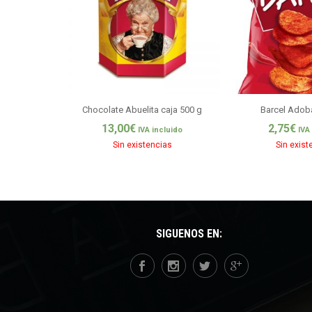
Chocolate Abuelita caja 500 g
Barcel Adob
13,00
€
2,75
€
IVA incluido
IVA
Sin existencias
Sin exist
SÍGUENOS EN: