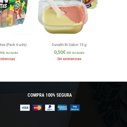
etes (Pack 6 uds)
Duvalín Bi Sabor 15 g
Saborizante Va
0,50
€
IVA incluido
IVA incluido
4,9
xistencias
Sin existencias
Si
COMPRA 100% SEGURA