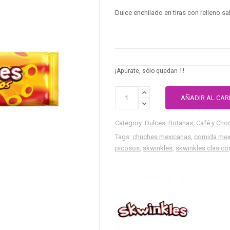
Dulce enchilado en tiras con relleno s
¡Apúrate, sólo quedan 1!
AÑADIR AL CAR
Category:
Dulces, Botanas, Café y Cho
Tags:
chuches mexicanas
,
comida mex
picosos
,
skwinkles
,
skwinkles clasico