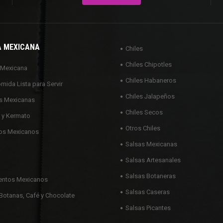
A MEXICANA
Chiles
Chiles Chipotles
 Mexicana
Chiles Habaneros
omida Lista para Servir
Chiles Jalapeños
s Mexicanas
Chiles Secos
 y Kermato
Otros Chiles
os Mexicanos
Salsas Mexicanas
Salsas Artesanales
Salsas Botaneras
ntos Mexicanos
Salsas Caseras
Botanas, Café y Chocolate
Salsas Picantes