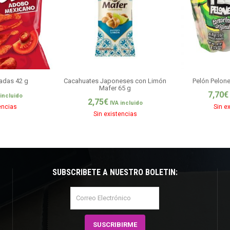
adas 42 g
Cacahuates Japoneses con Limón
Pelón Pelon
Mafer 65 g
7,70
€
 incluido
2,75
€
IVA incluido
encias
Sin e
Sin existencias
SUBSCRÍBETE A NUESTRO BOLETÍN: