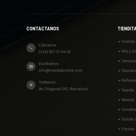
CONTÁCTANOS
TIENDIT
Comida
Llámanos:
Kits y C
(+34) 931 57 64 53
Cerveza
Escríbenos:
info@marialabonita.com
Clamato
Refresc
Visítanos:
Av. Diagonal 341, Barcelona
Tequila
Mezcal
Condime
Dulces, 
Frijoles