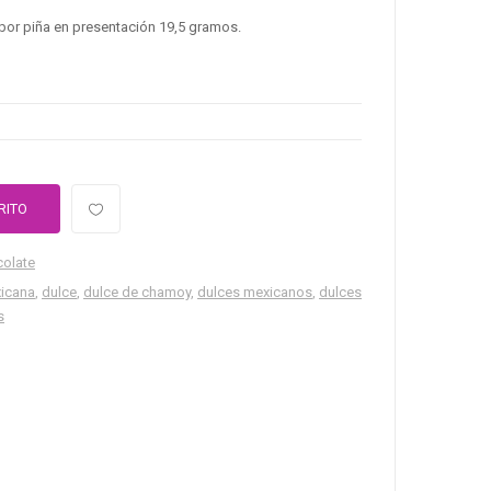
abor piña en presentación 19,5 gramos.
RITO
colate
icana
,
dulce
,
dulce de chamoy
,
dulces mexicanos
,
dulces
s