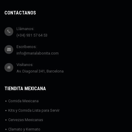
CONTÁCTANOS
Llámanos:
(+34) 931 57 64 53
Escríbenos:
info@marialabonita.com
Visítanos:
Av. Diagonal 341, Barcelona
TIENDITA MEXICANA
Comida Mexicana
Kits y Comida Lista para Servir
Cervezas Mexicanas
Clamato y Kermato