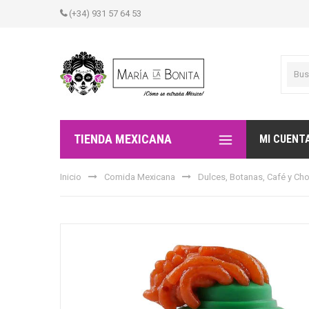
(+34) 931 57 64 53
TIENDA MEXICANA
MI CUENT
Inicio
Comida Mexicana
Dulces, Botanas, Café y Ch