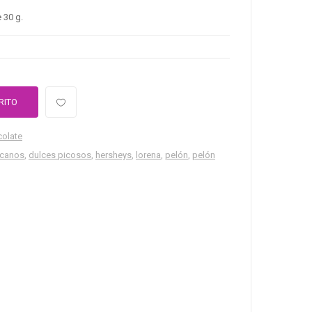
 30 g.
RITO
colate
icanos
,
dulces picosos
,
hersheys
,
lorena
,
pelón
,
pelón