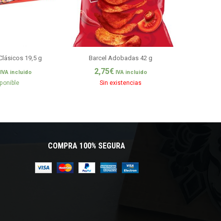
Clásicos 19,5 g
Barcel Adobadas 42 g
Pulparind
2,75
€
0,7
IVA incluido
IVA incluido
ponible
Sin existencias
COMPRA 100% SEGURA