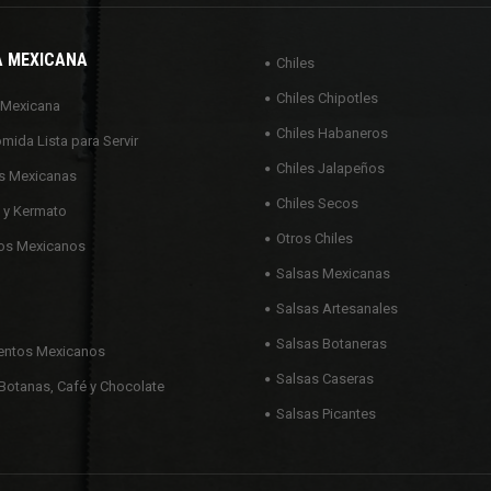
A MEXICANA
Chiles
Chiles Chipotles
 Mexicana
Chiles Habaneros
omida Lista para Servir
Chiles Jalapeños
s Mexicanas
Chiles Secos
 y Kermato
Otros Chiles
os Mexicanos
Salsas Mexicanas
Salsas Artesanales
Salsas Botaneras
ntos Mexicanos
Salsas Caseras
Botanas, Café y Chocolate
Salsas Picantes