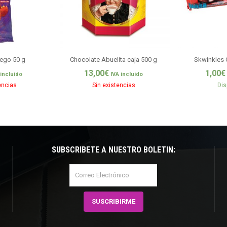
ego 50 g
Chocolate Abuelita caja 500 g
Skwinkles 
13,00
€
1,00
€
 incluido
IVA incluido
encias
Sin existencias
Dis
SUBSCRÍBETE A NUESTRO BOLETÍN: