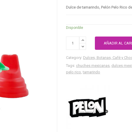
Dulce de tamarindo, Pelón Pelo Rico de
Disponible
AÑADIR AL CAR
Category:
Dulces, Botanas, Café y Cho
Tags:
chuches mexicanas
,
dulces mex
pelo rico
,
tamarindo