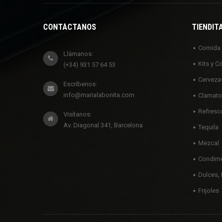
CONTÁCTANOS
TIENDIT
Comida
Llámanos:
Kits y C
(+34) 931 57 64 53
Cerveza
Escríbenos:
info@marialabonita.com
Clamato
Refresc
Visítanos:
Av. Diagonal 341, Barcelona
Tequila
Mezcal
Condime
Dulces, 
Frijoles