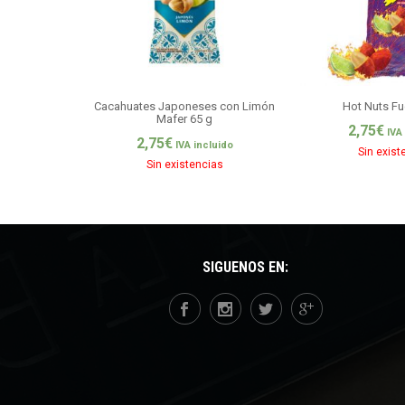
Cacahuates Japoneses con Limón
Hot Nuts Fu
Mafer 65 g
2,75
€
IVA
2,75
€
IVA incluido
Sin exist
Sin existencias
SÍGUENOS EN: