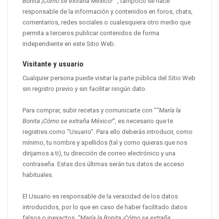
Bonita ¡Cómo se extraña México!”
“, tampoco se hace
responsable de la información y contenidos en foros, chats,
comentarios, redes sociales o cualesquiera otro medio que
permita a terceros publicar contenidos de forma
independiente en este Sitio Web.
Visitante y usuario
Cualquier persona puede visitar la parte pública del Sitio Web
sin registro previo y sin facilitar ningún dato.
Para comprar, subir recetas y comunicarte con “
“María la
Bonita ¡Cómo se extraña México!”
, es necesario que te
registres como “Usuario”. Para ello deberás introducir, como
mínimo, tu nombre y apellidos (tal y como quieras que nos
dirijamos a ti), tu dirección de correo electrónico y una
contraseña. Estas dos últimas serán tus datos de acceso
habituales.
El Usuario es responsable de la veracidad de los datos
introducidos, por lo que en caso de haber facilitado datos
falsos o inexactos,
“María la Bonita ¡Cómo se extraña