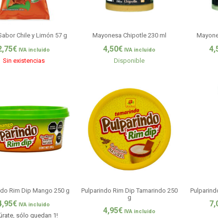
Sabor Chile y Limón 57 g
Mayonesa Chipotle 230 ml
Mayone
2,75
€
4,50
€
4,
IVA incluido
IVA incluido
Sin existencias
Disponible
ndo Rim Dip Mango 250 g
Pulparindo Rim Dip Tamarindo 250
Pulparin
g
4,95
€
7,
IVA incluido
4,95
€
IVA incluido
úrate, sólo quedan 1!