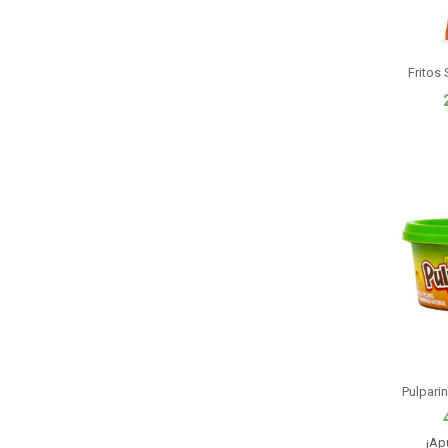
Fritos 
Pulpari
¡Ap