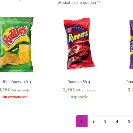
¡Apúrate, sólo quedan 1!
uffles Queso 48 g
Runners 58 g
Run
3,15
€
2,75
€
2,
IVA incluido
IVA incluido
Sin existencias
Disponible
1
2
3
4
5