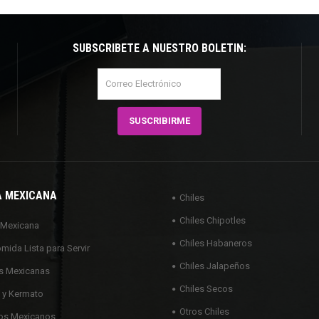
SUBSCRÍBETE A NUESTRO BOLETÍN:
A MEXICANA
Chiles
Chiles Chipotles
 Mexicana
Chiles Habaneros
omida Lista para Servir
Chiles Jalapeños
s Mexicanas
Chiles Secos
 y Kermato
Otros Chiles
os Mexicanos