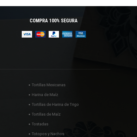
COMPRA 100% SEGURA
Tortillas Mexicanas
Harina de Maíz
Tortillas de Harina de Trigo
Tortillas de Maíz
Tostadas
Totopos y Nachos