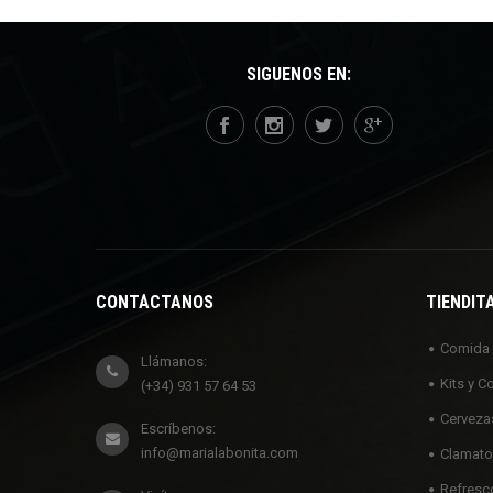
SÍGUENOS EN:
CONTÁCTANOS
TIENDIT
Comida
Llámanos:
Kits y C
(+34) 931 57 64 53
Cerveza
Escríbenos:
info@marialabonita.com
Clamato
Refresc