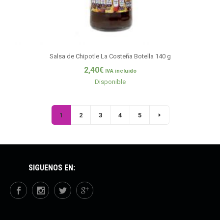
Salsa de Chipotle La Costeña Botella 140 g
2,40
€
IVA incluido
Disponible
1
2
3
4
5
SÍGUENOS EN: