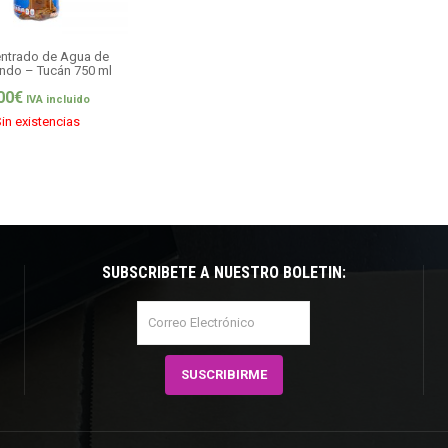
ntrado de Agua de
ndo – Tucán 750 ml
00
€
IVA incluido
in existencias
SUBSCRÍBETE A NUESTRO BOLETÍN: