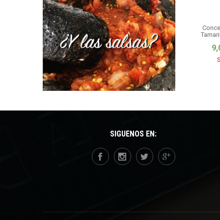
Conce
Tamari
9,
S
SÍGUENOS EN: