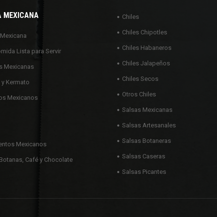
A MEXICANA
Chiles
Chiles Chipotles
 Mexicana
Chiles Habaneros
omida Lista para Servir
Chiles Jalapeños
s Mexicanas
Chiles Secos
 y Kermato
Otros Chiles
os Mexicanos
Salsas Mexicanas
Salsas Artesanales
Salsas Botaneras
ntos Mexicanos
Salsas Caseras
Botanas, Café y Chocolate
Salsas Picantes