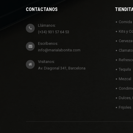
CONTÁCTANOS
TIENDIT
Comida
Llámanos:
Kits y C
(+34) 931 57 64 53
Cerveza
Escríbenos:
info@marialabonita.com
Clamato
Refresc
Visítanos:
Av. Diagonal 341, Barcelona
Tequila
Mezcal
Condime
Dulces, 
Frijoles