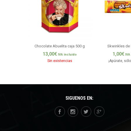
Chocolate Abuelita caja 500 g
Skwinkles de 
13,00
€
1,00
€
IVA incluido
IVA
Sin existencias
¡Apúrate, sól
SÍGUENOS EN: