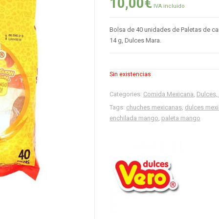
10,00
€
IVA incluido
Bolsa de 40 unidades de Paletas de c
14 g, Dulces Mara.
Sin existencias
Categories:
Comida Mexicana
,
Dulces,
Tags:
chuches mexicanas
,
dulces mex
enchilada mango
,
paleta mango