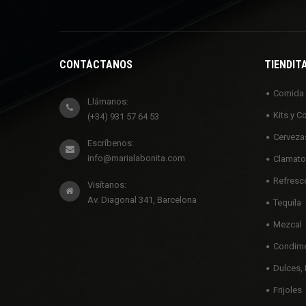
CONTÁCTANOS
TIENDIT
Comida
Llámanos:
Kits y C
(+34) 931 57 64 53
Cerveza
Escríbenos:
info@marialabonita.com
Clamato
Refresc
Visítanos:
Av. Diagonal 341, Barcelona
Tequila
Mezcal
Condime
Dulces, 
Frijoles