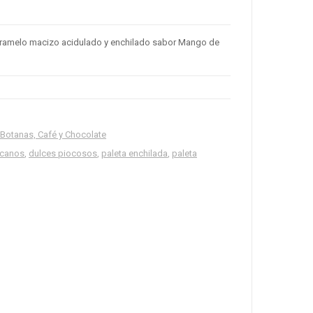
aramelo macizo acidulado y enchilado sabor Mango de
 Botanas, Café y Chocolate
icanos
,
dulces piocosos
,
paleta enchilada
,
paleta