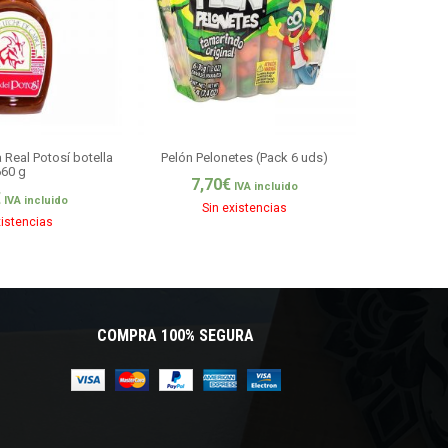
Real Potosí botella
Pelón Pelonetes (Pack 6 uds)
Fritos Ch
660 g
7,70
€
3,0
IVA incluido
€
IVA incluido
Sin existencias
Si
xistencias
COMPRA 100% SEGURA