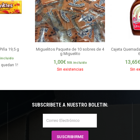
Piña 19,5 g
Miguelitos Paquete de 10 sobres de 4
Cajeta Quemada 
g Miguelito
 incluido
1,00
€
13,65
IVA incluido
o quedan 1!
Sin existencias
Sin e
SUBSCRÍBETE A NUESTRO BOLETÍN: