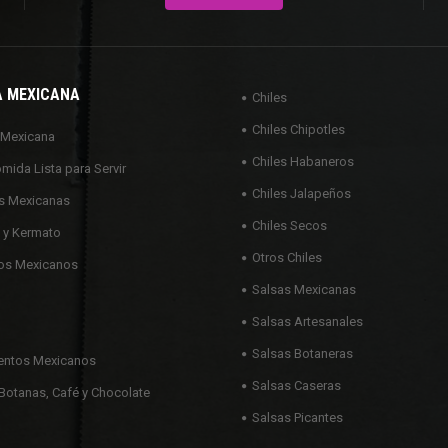
A MEXICANA
Chiles
Chiles Chipotles
 Mexicana
Chiles Habaneros
omida Lista para Servir
Chiles Jalapeños
s Mexicanas
Chiles Secos
 y Kermato
Otros Chiles
os Mexicanos
Salsas Mexicanas
Salsas Artesanales
Salsas Botaneras
ntos Mexicanos
Salsas Caseras
Botanas, Café y Chocolate
Salsas Picantes