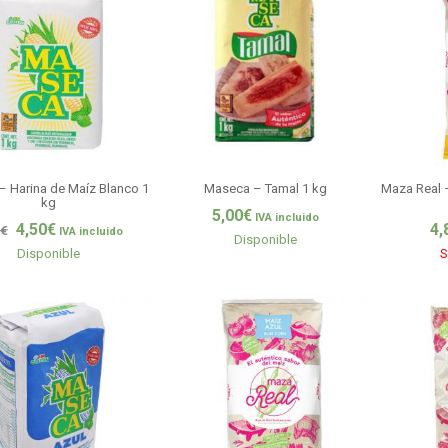
 Harina de Maíz Blanco 1
Maseca – Tamal 1 kg
Maza Real 
kg
5,00
€
IVA incluido
4,50
€
4,
€
IVA incluido
Disponible
Disponible
S