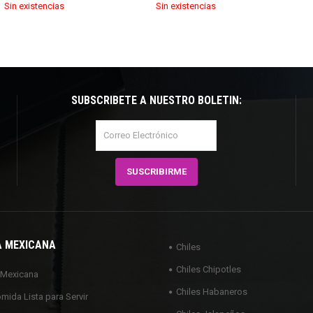
Sin existencias
Sin existencias
SUBSCRÍBETE A NUESTRO BOLETÍN:
A MEXICANA
Chiles
Chiles Chipotles
 Mexicana
Chiles Habaneros
omida Lista para Servir