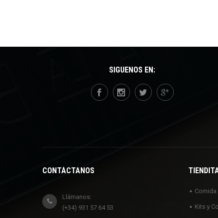
SÍGUENOS EN:
CONTÁCTANOS
TIENDIT
Comida
Llámanos:
Kits y C
(+34) 931 57 64 53