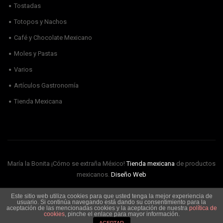
Tostadas
Totopos y Nachos
Café y Chocolate Mexicano
Moles y Pastas
Varios
Artículos Gastronomía
Tienda Mexicana
María la Bonita ¡Cómo se extraña México!
Tienda mexicana
de productos
mexicanos.
Diseño Web
Este sitio web utiliza cookies para que usted tenga la mejor experiencia de
Envíos
Aviso Legal
Política de cookies
Política de privacidad
usuario. Si continúa navegando está dando su consentimiento para la
Condiciones de Uso
aceptación de las mencionadas cookies y la aceptación de nuestra
política de
cookies
, pinche el enlace para mayor información.