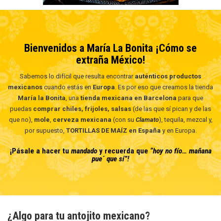
Bienvenidos a María La Bonita ¡Cómo se
extraña México!
Sabemos lo difícil que resulta encontrar
auténticos productos
mexicanos
cuando estás en
Europa
. Es por eso que creamos la tienda
María la Bonita
, una
tienda mexicana en Barcelona
para que
puedas
comprar chiles, frijoles, salsas
(de las que sí pican y de las
que no),
mole
,
cerveza mexicana
(con su
Clamato
), tequila, mezcal y,
por supuesto,
TORTILLAS DE MAÍZ en España
y en Europa.
¡Pásale a hacer tu
mandado
y recuerda que
“hoy no fío… mañana
pue´ que sí”!
¿Algo para tu antojito mexicano?