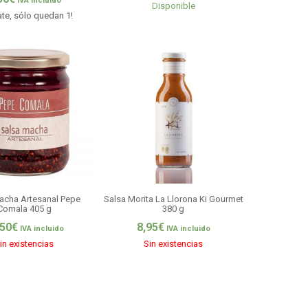
IVA incluido
Disponible
te, sólo quedan 1!
acha Artesanal Pepe
Salsa Morita La Llorona Ki Gourmet
Comala 405 g
380 g
,50
€
8,95
€
IVA incluido
IVA incluido
in existencias
Sin existencias