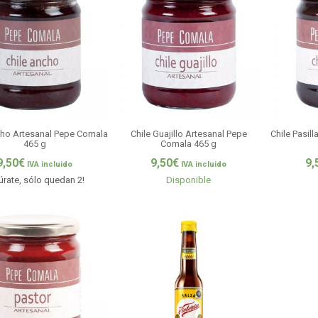
cho Artesanal Pepe Comala
Chile Guajillo Artesanal Pepe
Chile Pasil
465 g
Comala 465 g
9,50
€
9,50
€
9,
IVA incluido
IVA incluido
úrate, sólo quedan 2!
Disponible