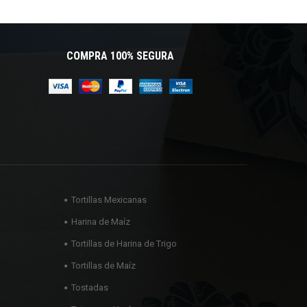
COMPRA 100% SEGURA
Tortillas Mexicanas
Harina de Maíz
Tortillas de Harina de Trigo
Tortillas de Maíz
Tostadas