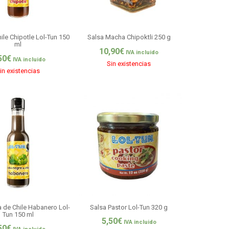
ile Chipotle Lol-Tun 150
Salsa Macha Chipoktli 250 g
ml
10,90
€
IVA incluido
50
€
IVA incluido
Sin existencias
in existencias
 de Chile Habanero Lol-
Salsa Pastor Lol-Tun 320 g
Tun 150 ml
5,50
€
IVA incluido
50
€