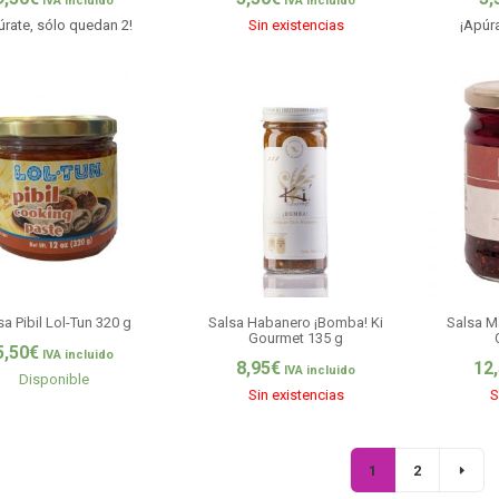
IVA incluido
IVA incluido
úrate, sólo quedan 2!
Sin existencias
¡Apúra
sa Pibil Lol-Tun 320 g
Salsa Habanero ¡Bomba! Ki
Salsa M
Gourmet 135 g
5,50
€
IVA incluido
8,95
€
12
IVA incluido
Disponible
Sin existencias
S
1
2