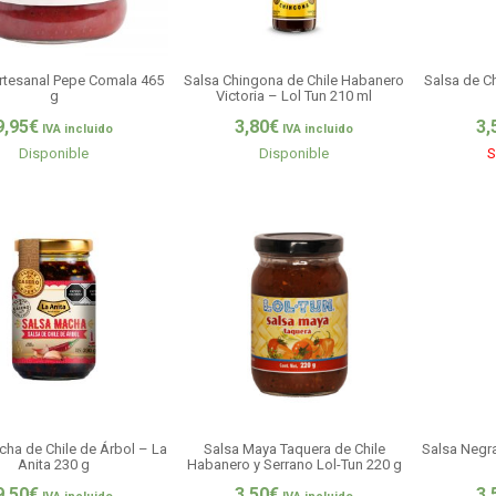
rtesanal Pepe Comala 465
Salsa Chingona de Chile Habanero
Salsa de Ch
g
Victoria – Lol Tun 210 ml
9,95
€
3,80
€
3,
IVA incluido
IVA incluido
Disponible
Disponible
S
cha de Chile de Árbol – La
Salsa Maya Taquera de Chile
Salsa Negra
Anita 230 g
Habanero y Serrano Lol-Tun 220 g
9,50
€
3,50
€
3,