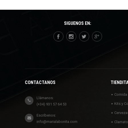
SÍGUENOS EN:
CONTÁCTANOS
TIENDIT
Comida
Llámanos:
Kits y C
(+34) 931 57 64 53
Cerveza
Escríbenos:
info@marialabonita.com
Clamato