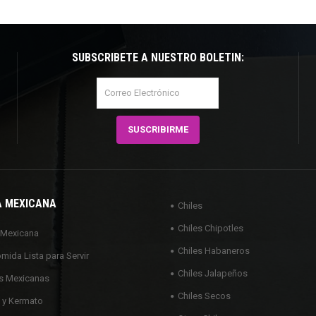
SUBSCRÍBETE A NUESTRO BOLETÍN:
A MEXICANA
Chiles
Chiles Chipotles
 Mexicana
Chiles Habaneros
omida Lista para Servir
Chiles Jalapeños
s Mexicanas
Chiles Secos
 y Kermato