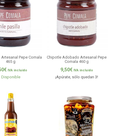
la Artesanal Pepe Comala
Chipotle Adobado Artesanal Pepe
465 g
Comala 460 g
50
€
9,50
€
IVA incluido
IVA incluido
Disponible
¡Apúrate, sólo quedan 3!