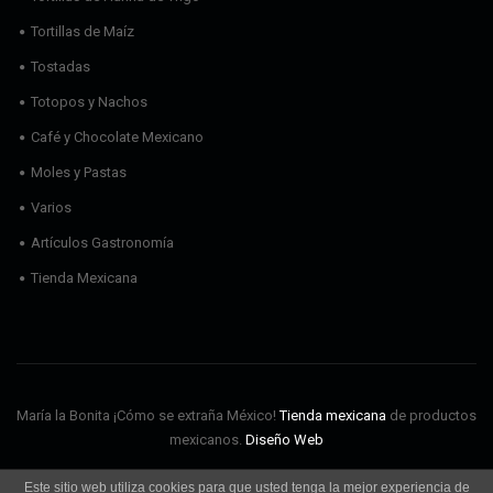
Tortillas de Maíz
Tostadas
Totopos y Nachos
Café y Chocolate Mexicano
Moles y Pastas
Varios
Artículos Gastronomía
Tienda Mexicana
María la Bonita ¡Cómo se extraña México!
Tienda mexicana
de productos
mexicanos.
Diseño Web
Este sitio web utiliza cookies para que usted tenga la mejor experiencia de
Envíos
Aviso Legal
Política de cookies
Política de privacidad