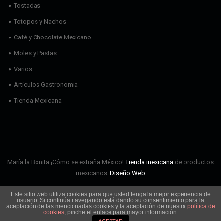
Tostadas
Totopos y Nachos
Café y Chocolate Mexicano
Moles y Pastas
Varios
Artículos Gastronomía
Tienda Mexicana
María la Bonita ¡Cómo se extraña México!
Tienda mexicana
de productos
mexicanos.
Diseño Web
Este sitio web utiliza cookies para que usted tenga la mejor experiencia de
Envíos
Aviso Legal
Política de cookies
Política de privacidad
usuario. Si continúa navegando está dando su consentimiento para la
Condiciones de Uso
aceptación de las mencionadas cookies y la aceptación de nuestra
política de
cookies
, pinche el enlace para mayor información.