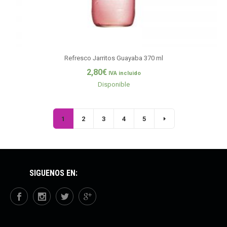
Refresco Jarritos Guayaba 370 ml
2,80
€
IVA incluido
Disponible
1
2
3
4
5
SÍGUENOS EN: