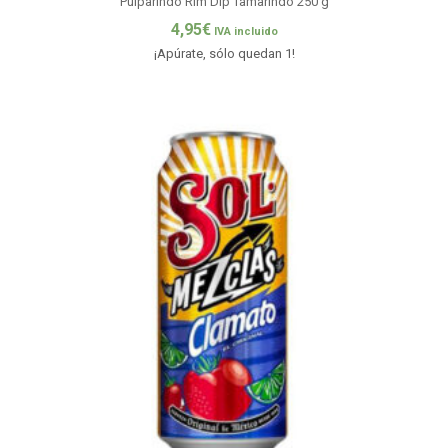
Pulparindo Rim Dip Tamarindo 250 g
4,95
€
IVA incluido
¡Apúrate, sólo quedan 1!