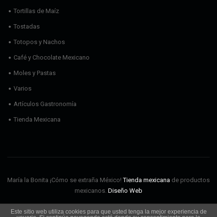
Tortillas de Maíz
Tostadas
Totopos y Nachos
Café y Chocolate Mexicano
Moles y Pastas
Varios
Artículos Gastronomía
Tienda Mexicana
María la Bonita ¡Cómo se extraña México!
Tienda mexicana
de productos
mexicanos.
Diseño Web
Este sitio web utiliza cookies para que usted tenga la mejor experiencia de
Envíos
Aviso Legal
Política de cookies
Política de privacidad