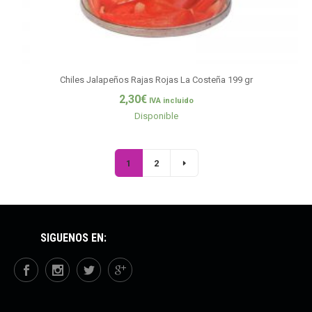
Chiles Jalapeños Rajas Rojas La Costeña 199 gr
2,30
€
IVA incluido
Disponible
1
2
SÍGUENOS EN: