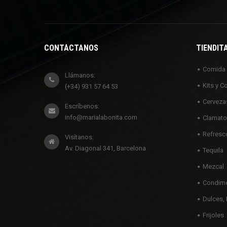
CONTÁCTANOS
TIENDIT
Comida
Llámanos:
Kits y C
(+34) 931 57 64 53
Cerveza
Escríbenos:
info@marialabonita.com
Clamato
Refresc
Visítanos:
Av. Diagonal 341, Barcelona
Tequila
Mezcal
Condime
Dulces, 
Frijoles