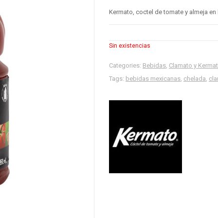
Kermato, coctel de tomate y almeja en 
Sin existencias
Categories:
Bebidas
,
Clamato y Kerma
Tags:
bebidas mexicanas
,
chelada
,
cl