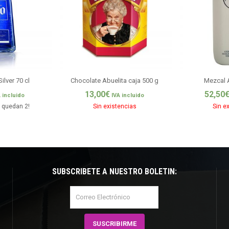
ilver 70 cl
Chocolate Abuelita caja 500 g
Mezcal A
13,00
€
52,50
 incluido
IVA incluido
o quedan 2!
Sin existencias
Sin e
SUBSCRÍBETE A NUESTRO BOLETÍN: