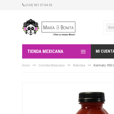
(+34) 931 57 64 53
TIENDA MEXICANA
MI CUENT
Inicio
Comida Mexicana
Bebidas
Kermato 950 