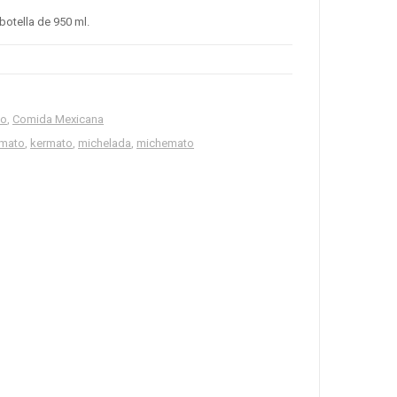
botella de 950 ml.
to
,
Comida Mexicana
amato
,
kermato
,
michelada
,
michemato