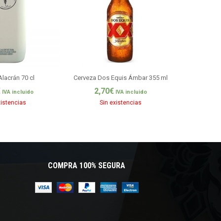
lacrán 70 cl
Cerveza Dos Equis Ámbar 355 ml
Cervez
€
2,70
€
2,7
IVA incluido
IVA incluido
xistencias
Sin existencias
Si
COMPRA 100% SEGURA