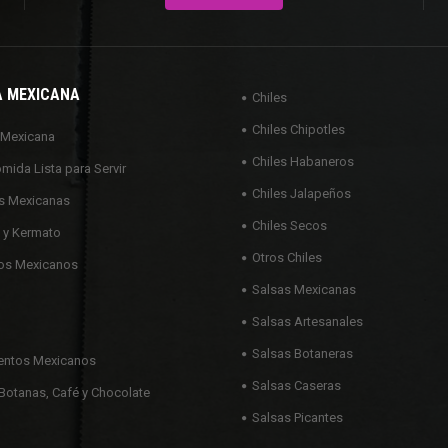
A MEXICANA
Chiles
Chiles Chipotles
 Mexicana
Chiles Habaneros
omida Lista para Servir
Chiles Jalapeños
s Mexicanas
Chiles Secos
 y Kermato
Otros Chiles
os Mexicanos
Salsas Mexicanas
Salsas Artesanales
Salsas Botaneras
ntos Mexicanos
Salsas Caseras
Botanas, Café y Chocolate
Salsas Picantes