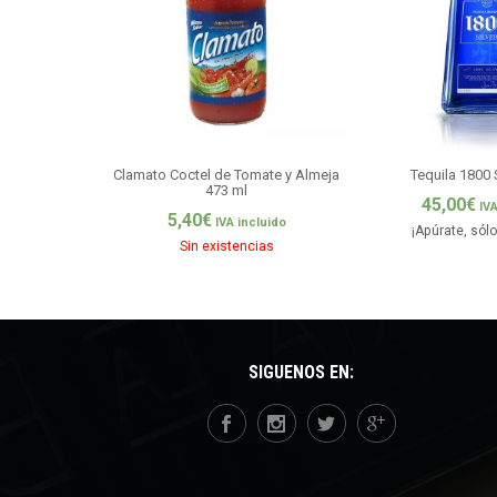
Clamato Coctel de Tomate y Almeja
Tequila 1800 S
473 ml
45,00
€
IVA
5,40
€
IVA incluido
¡Apúrate, sól
Sin existencias
SÍGUENOS EN: