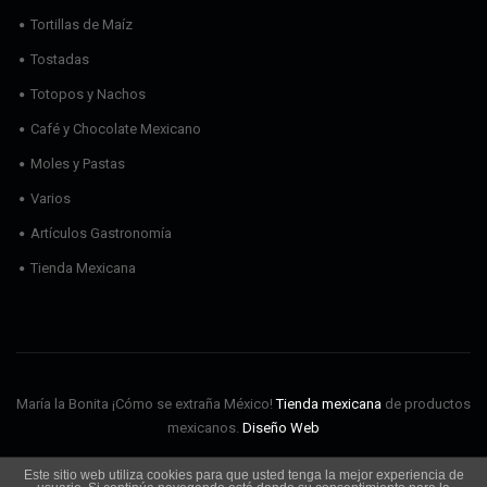
Tortillas de Maíz
Tostadas
Totopos y Nachos
Café y Chocolate Mexicano
Moles y Pastas
Varios
Artículos Gastronomía
Tienda Mexicana
María la Bonita ¡Cómo se extraña México!
Tienda mexicana
de productos
mexicanos.
Diseño Web
Este sitio web utiliza cookies para que usted tenga la mejor experiencia de
Envíos
Aviso Legal
Política de cookies
Política de privacidad