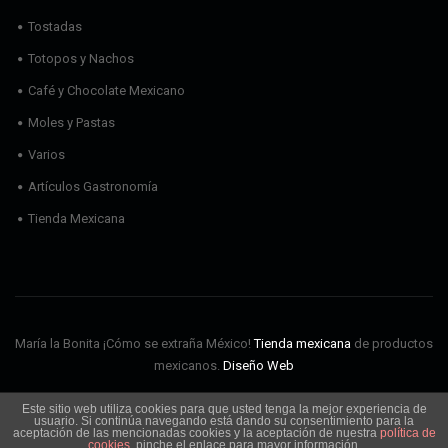
Tostadas
Totopos y Nachos
Café y Chocolate Mexicano
Moles y Pastas
Varios
Artículos Gastronomía
Tienda Mexicana
María la Bonita ¡Cómo se extraña México!
Tienda mexicana
de productos
mexicanos.
Diseño Web
Este sitio web utiliza cookies para que usted tenga la mejor experiencia de
Envíos
Aviso Legal
Política de cookies
Política de privacidad
usuario. Si continúa navegando está dando su consentimiento para la
Condiciones de Uso
aceptación de las mencionadas cookies y la aceptación de nuestra
política de
cookies
, pinche el enlace para mayor información.