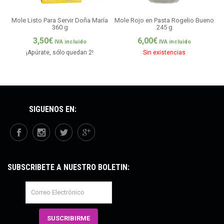
Mole Listo Para Servir Doña María
Mole Rojo en Pasta Rogelio Bueno
360 g
245 g
3,50
€
6,00
€
IVA incluido
IVA incluido
¡Apúrate, sólo quedan 2!
Sin existencias
SÍGUENOS EN:
SUBSCRÍBETE A NUESTRO BOLETÍN: