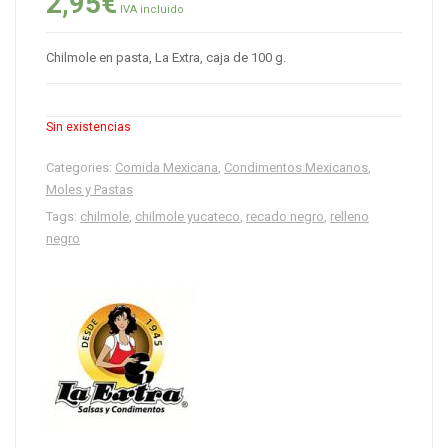
2,95
€
IVA incluido
Chilmole en pasta, La Extra, caja de 100 g.
Sin existencias
Categories:
Comida Mexicana
,
Condimentos Mexicanos
,
Moles y Pastas
Tags:
chilmole
,
chilmole yucateco
,
recado negro
,
relleno
negro