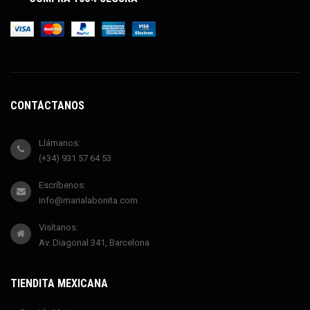
CONTÁCTANOS
Llámanos:
(+34) 931 57 64 53
Escríbenos:
info@marialabonita.com
Visítanos:
Av. Diagonal 341, Barcelona
TIENDITA MEXICANA