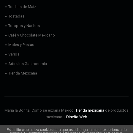
Tortillas de Maíz
Tostadas
Totopos y Nachos
Café y Chocolate Mexicano
Moles y Pastas
Varios
Artículos Gastronomía
Tienda Mexicana
María la Bonita ¡Cómo se extraña México!
Tienda mexicana
de productos
mexicanos.
Diseño Web
Este sitio web utiliza cookies para que usted tenga la mejor experiencia de
Envíos
Aviso Legal
Política de cookies
Política de privacidad