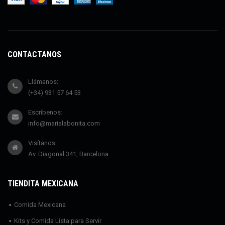
CONTÁCTANOS
Llámanos:
(+34) 931 57 64 53
Escríbenos:
info@marialabonita.com
Visítanos:
Av. Diagonal 341, Barcelona
TIENDITA MEXICANA
Comida Mexicana
Kits y Comida Lista para Servir