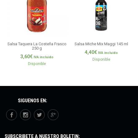
Salsa Taquera La Costeña Frasco
Salsa Miche Mix Maggi 145 ml
250 g
4,40
€
IVA incluido
3,60
€
IVA incluido
Disponible
Disponible
SÍGUENOS EN:
SUBSCRÍBETE A NUESTRO BOLETÍN: