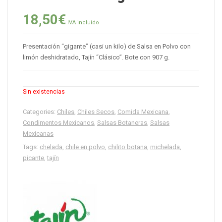
18,50
€
IVA incluido
Presentación “gigante” (casi un kilo) de Salsa en Polvo con
limón deshidratado, Tajín “Clásico”. Bote con 907 g.
Sin existencias
Categories:
Chiles
,
Chiles Secos
,
Comida Mexicana
,
Condimentos Mexicanos
,
Salsas Botaneras
,
Salsas
Mexicanas
Tags:
chelada
,
chile en polvo
,
chilito botana
,
michelada
,
picante
,
tajín