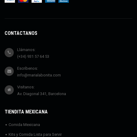
CONTÁCTANOS
Llámanos:
(+34) 931 57 64 53
Escríbenos:
info@marialabonita.com
Visítanos:
Av. Diagonal 341, Barcelona
TIENDITA MEXICANA
Comida Mexicana
Kits y Comida Lista para Servir