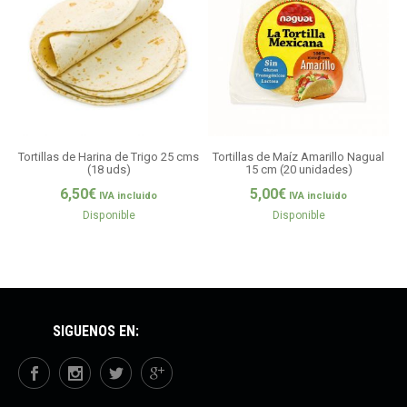
Tortillas de Harina de Trigo 25 cms
Tortillas de Maíz Amarillo Nagual
(18 uds)
15 cm (20 unidades)
6,50
€
5,00
€
IVA incluido
IVA incluido
Disponible
Disponible
SÍGUENOS EN: