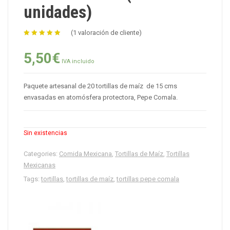
unidades)
(
1
valoración de cliente)
5.00
de 5
5,50
€
IVA incluido
Paquete artesanal de 20 tortillas de maíz de 15 cms
envasadas en atomósfera protectora, Pepe Comala.
Sin existencias
Categories:
Comida Mexicana
,
Tortillas de Maíz
,
Tortillas
Mexicanas
Tags:
tortillas
,
tortillas de maíz
,
tortillas pepe comala