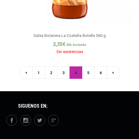
Salsa Botanera La Costeña Botella 360 g
2,35
€
IVA incluido
Sin existencias
1
2
3
4
5
6
SÍGUENOS EN: