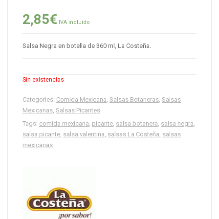
2,85
€
IVA incluido
Salsa Negra en botella de 360 ml, La Costeña.
Sin existencias
Categories:
Comida Mexicana
,
Salsas Botaneras
,
Salsas
Mexicanas
,
Salsas Picantes
Tags:
comida mexicana
,
picante
,
salsa botanera
,
salsa negra
,
salsa picante
,
salsa valentina
,
salsas La Costeña
,
salsas
mexicanas