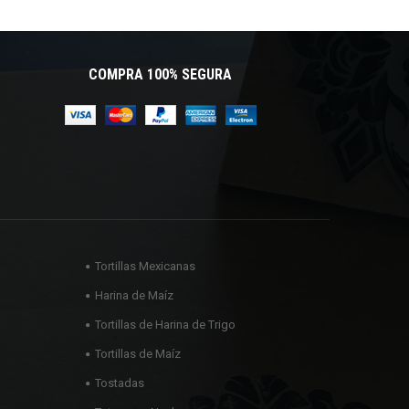
COMPRA 100% SEGURA
Tortillas Mexicanas
Harina de Maíz
Tortillas de Harina de Trigo
Tortillas de Maíz
Tostadas