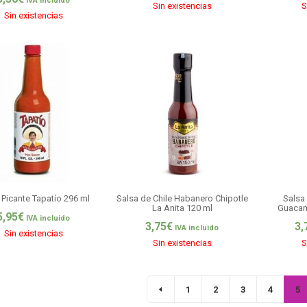
IVA incluido
Sin existencias
S
Sin existencias
 Picante Tapatío 296 ml
Salsa de Chile Habanero Chipotle
Salsa
La Anita 120 ml
Guacam
5,95
€
IVA incluido
3,75
€
3,
IVA incluido
Sin existencias
Sin existencias
S
1
2
3
4
5