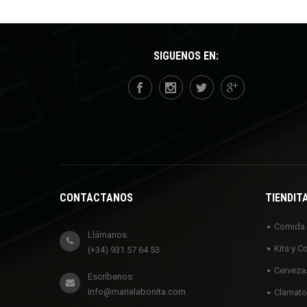
SÍGUENOS EN:
CONTÁCTANOS
TIENDIT
Comida
Llámanos:
Kits y C
(+34) 931 57 64 53
Cerveza
Escríbenos:
info@marialabonita.com
Clamato