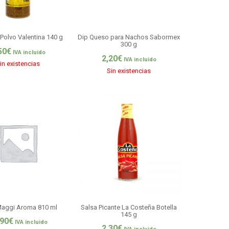
 Polvo Valentina 140 g
Dip Queso para Nachos Sabormex
300 g
50
€
IVA incluido
2,20
€
IVA incluido
in existencias
Sin existencias
aggi Aroma 810 ml
Salsa Picante La Costeña Botella
145 g
,90
€
IVA incluido
2,30
€