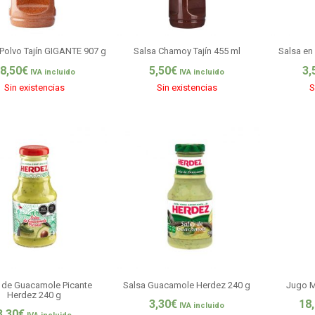
 Polvo Tajín GIGANTE 907 g
Salsa Chamoy Tajín 455 ml
Salsa en
8,50
€
5,50
€
3,
IVA incluido
IVA incluido
Sin existencias
Sin existencias
S
 de Guacamole Picante
Salsa Guacamole Herdez 240 g
Jugo M
Herdez 240 g
3,30
€
18
IVA incluido
3,30
€