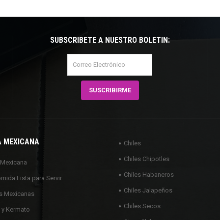
SUBSCRÍBETE A NUESTRO BOLETÍN:
A MEXICANA
Chiles
Chiles Chipotles
 Mexicana
Chiles Habaneros
omida Lista para Servir
Chiles Jalapeños
s Mexicanas
Chiles Secos
 y Kermato