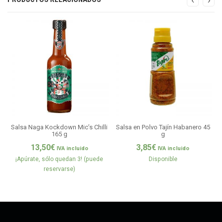
Salsa Naga Kockdown Mic’s Chilli
Salsa en Polvo Tajín Habanero 45
S
165 g
g
13,50
€
3,85
€
IVA incluido
IVA incluido
¡Apúrate, sólo quedan 3! (puede
Disponible
reservarse)