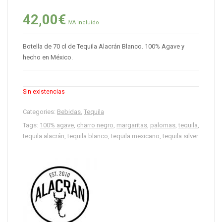
42,00
€
IVA incluido
Botella de 70 cl de Tequila Alacrán Blanco. 100% Agave y
hecho en México.
Sin existencias
Categories:
Bebidas
,
Tequila
Tags:
100% agave
,
charro negro
,
margaritas
,
palomas
,
tequila
,
tequila alacrán
,
tequila blanco
,
tequila mexicano
,
tequila silver