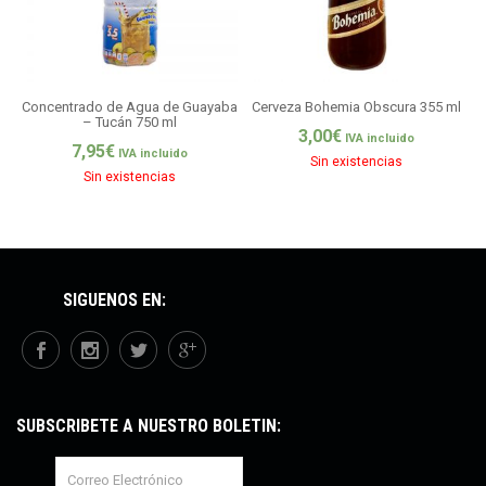
Concentrado de Agua de Guayaba
Cerveza Bohemia Obscura 355 ml
– Tucán 750 ml
3,00
€
IVA incluido
7,95
€
IVA incluido
Sin existencias
Sin existencias
SÍGUENOS EN:
SUBSCRÍBETE A NUESTRO BOLETÍN: