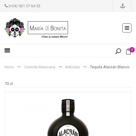
(+34) 931 57 64 53
0
Inicio
Comida Mexicana
Bebidas
Tequila Alacrán Blanco
70 cl