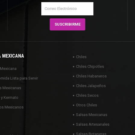
A MEXICANA
Chiles
Chiles Chipotles
 Mexicana
Chiles Habaneros
omida Lista para Servir
Chiles Jalapeños
s Mexicanas
Chiles Secos
 y Kermato
Otros Chiles
os Mexicanos
Salsas Mexicanas
Salsas Artesanales
Salsas Botaneras