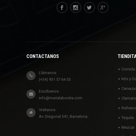
CONTÁCTANOS
TIENDIT
Comida
Llámanos:
Kits y C
(+34) 931 57 64 53
Cerveza
Escríbenos:
info@marialabonita.com
Clamato
Refresc
Visítanos:
Av. Diagonal 341, Barcelona
Tequila
Mezcal