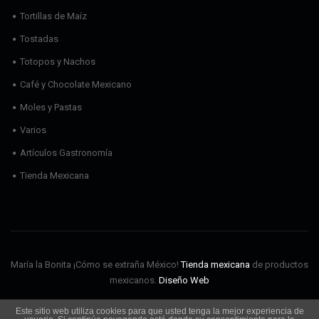
Tortillas de Maíz
Tostadas
Totopos y Nachos
Café y Chocolate Mexicano
Moles y Pastas
Varios
Artículos Gastronomía
Tienda Mexicana
María la Bonita ¡Cómo se extraña México!
Tienda mexicana
de productos
mexicanos.
Diseño Web
Este sitio web utiliza cookies para que usted tenga la mejor experiencia de
Envíos
Aviso Legal
Política de cookies
Política de privacidad