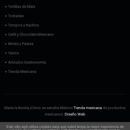
Tortillas de Maíz
Tostadas
Totopos y Nachos
Café y Chocolate Mexicano
Moles y Pastas
Varios
Artículos Gastronomía
Tienda Mexicana
María la Bonita ¡Cómo se extraña México!
Tienda mexicana
de productos
mexicanos.
Diseño Web
Este sitio web utiliza cookies para que usted tenga la mejor experiencia de
Envíos
Aviso Legal
Política de cookies
Política de privacidad