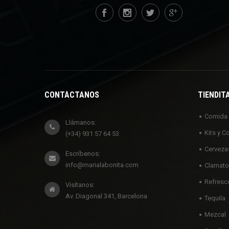
CONTÁCTANOS
TIENDIT
Comida
Llámanos:
Kits y C
(+34) 931 57 64 53
Cerveza
Escríbenos:
info@marialabonita.com
Clamato
Refresc
Visítanos:
Av. Diagonal 341, Barcelona
Tequila
Mezcal