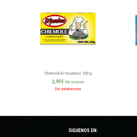
Chilmole El Yucateco 100 g
2,95
€
IVA incluido
Sin existencias
SÍGUENOS EN: