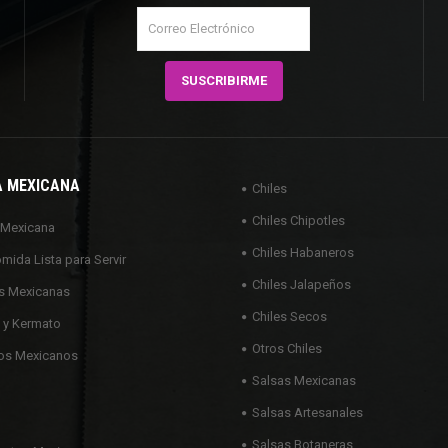
A MEXICANA
Chiles
Chiles Chipotles
 Mexicana
Chiles Habaneros
omida Lista para Servir
Chiles Jalapeños
s Mexicanas
Chiles Secos
 y Kermato
Otros Chiles
os Mexicanos
Salsas Mexicanas
Salsas Artesanales
Salsas Botaneras