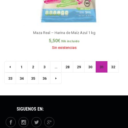
Maza Real – Harina de Maíz Azul 1 kg
5,50
€
IVA incluido
Sin existencias
1
2
3
…
28
29
30
31
32
33
34
35
36
SÍGUENOS EN: