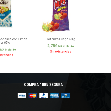
poneses con Limón
Hot Nuts Fuego 50 g
Ro
er 65 g
2,75
€
1,0
IVA incluido
IVA incluido
Sin existencias
Si
xistencias
COMPRA 100% SEGURA