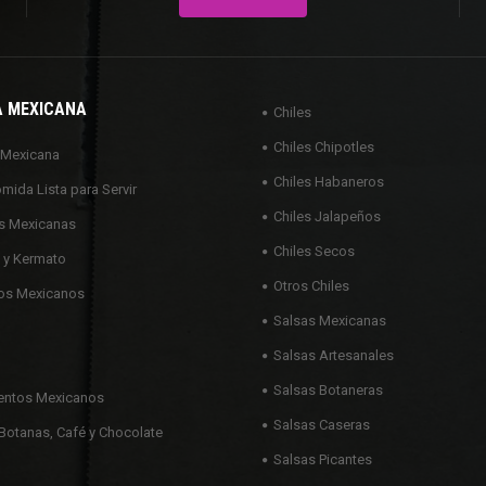
A MEXICANA
Chiles
Chiles Chipotles
 Mexicana
Chiles Habaneros
omida Lista para Servir
Chiles Jalapeños
s Mexicanas
Chiles Secos
 y Kermato
Otros Chiles
os Mexicanos
Salsas Mexicanas
Salsas Artesanales
Salsas Botaneras
ntos Mexicanos
Salsas Caseras
Botanas, Café y Chocolate
Salsas Picantes