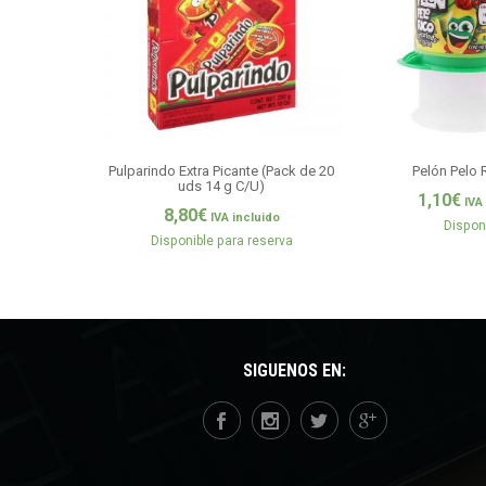
Pulparindo Extra Picante (Pack de 20
Pelón Pelo 
uds 14 g C/U)
1,10
€
IVA
8,80
€
IVA incluido
Dispon
Disponible para reserva
SÍGUENOS EN: