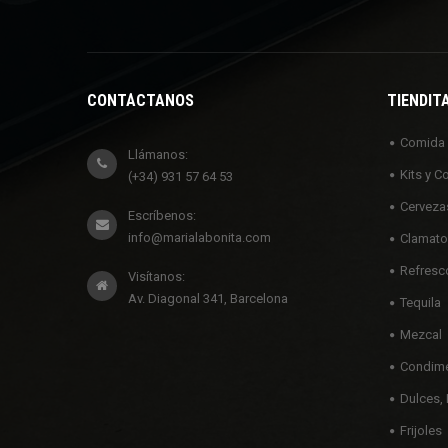
CONTÁCTANOS
TIENDIT
Comida
Llámanos:
Kits y C
(+34) 931 57 64 53
Cerveza
Escríbenos:
info@marialabonita.com
Clamato
Refresc
Visítanos:
Av. Diagonal 341, Barcelona
Tequila
Mezcal
Condime
Dulces, 
Frijoles