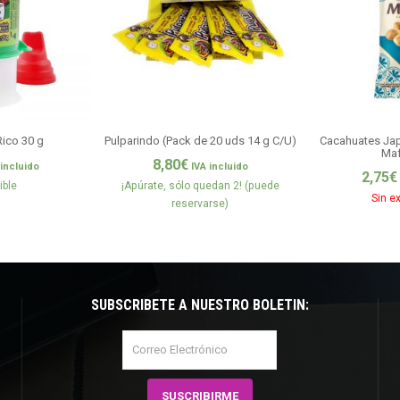
Rico 30 g
Pulparindo (Pack de 20 uds 14 g C/U)
Cacahuates Ja
Maf
8,80
€
 incluido
IVA incluido
2,75
€
ible
¡Apúrate, sólo quedan 2! (puede
Sin e
reservarse)
SUBSCRÍBETE A NUESTRO BOLETÍN: