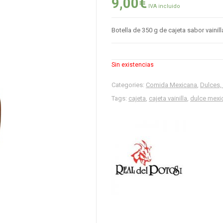
9,00
€
IVA incluido
Botella de 350 g de cajeta sabor vainill
Sin existencias
Categories:
Comida Mexicana
,
Dulces,
Tags:
cajeta
,
cajeta vainilla
,
dulce mexi