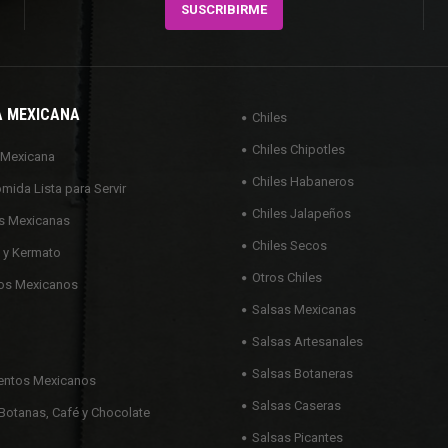
A MEXICANA
Chiles
Chiles Chipotles
 Mexicana
Chiles Habaneros
omida Lista para Servir
Chiles Jalapeños
s Mexicanas
Chiles Secos
 y Kermato
Otros Chiles
os Mexicanos
Salsas Mexicanas
Salsas Artesanales
Salsas Botaneras
ntos Mexicanos
Salsas Caseras
Botanas, Café y Chocolate
Salsas Picantes