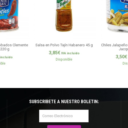
dobados Clemente
Salsa en Polvo Tajín Habanero 45 g
Chiles Jalapeño
220 g
Jacq
3,85
€
IVA incluido
3,50
€
 incluido
Disponible
ible
Dis
SUBSCRÍBETE A NUESTRO BOLETÍN: