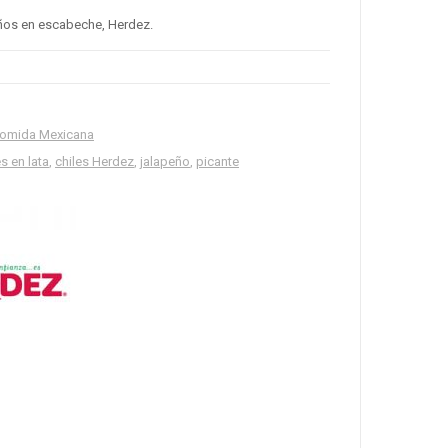
eños en escabeche, Herdez.
omida Mexicana
es en lata
,
chiles Herdez
,
jalapeño
,
picante