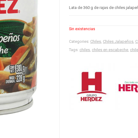
Lata de 360 g de rajas de chiles jalap
Sin existencias
Categories:
Chiles
,
Chiles Jalapeños
,
C
Tags:
chiles
,
chiles en escabeche
,
chil