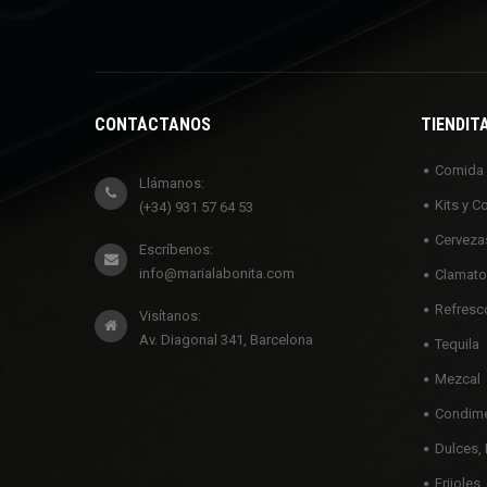
CONTÁCTANOS
TIENDIT
Comida
Llámanos:
Kits y C
(+34) 931 57 64 53
Cerveza
Escríbenos:
info@marialabonita.com
Clamato
Refresc
Visítanos:
Av. Diagonal 341, Barcelona
Tequila
Mezcal
Condime
Dulces, 
Frijoles