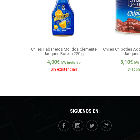
Chiles Habaneros Molidos Clemente
Chiles Chipotles A
Jacques Botella 220 g
Jacques 
4,00
€
3,10
€
IVA incluido
IVA
Sin existencias
Dispon
SÍGUENOS EN: