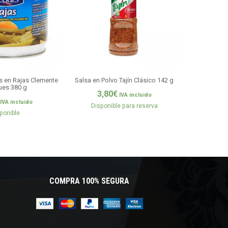
s en Rajas Clemente
Salsa en Polvo Tajín Clásico 142 g
Chiles J
ues 380 g
Escabeche C
3,80
€
IVA incluido
5,5
IVA incluido
Disponible para reserva
ponible
¡Apúrate, 
COMPRA 100% SEGURA