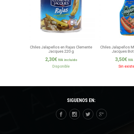
Chiles Jalapeños en Rajas Clemente
Chiles Jalapeños M
Jacques 220 g
Jacques Bote
2,30
€
3,50
€
IVA incluido
IVA
Disponible
Sin exist
SÍGUENOS EN: