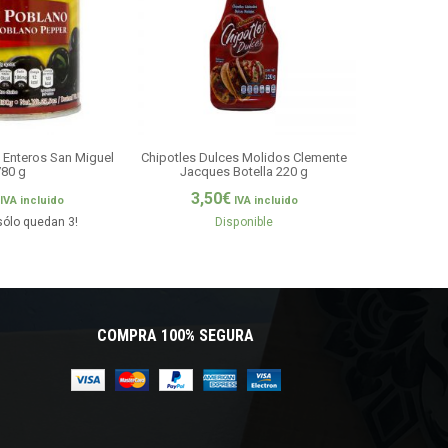
 Enteros San Miguel
Chipotles Dulces Molidos Clemente
Chipotles Mo
780 g
Jacques Botella 220 g
B
3,50
€
3,5
IVA incluido
IVA incluido
sólo quedan 3!
Disponible
COMPRA 100% SEGURA