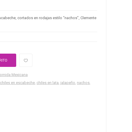
escabeche, cortados en rodajas estilo “nachos”, Clemente
RITO
omida Mexicana
chiles en escabeche
,
chiles en lata
,
jalapeño
,
nachos
,