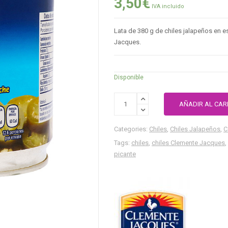
3,50
€
IVA incluido
Lata de 380 g de chiles jalapeños en 
Jacques.
Disponible
AÑADIR AL CAR
Categories:
Chiles
,
Chiles Jalapeños
,
C
Tags:
chiles
,
chiles Clemente Jacques
,
picante