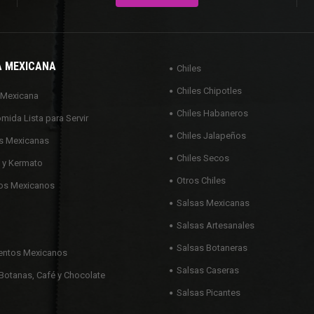
A MEXICANA
Chiles
Chiles Chipotles
 Mexicana
Chiles Habaneros
omida Lista para Servir
Chiles Jalapeños
s Mexicanas
Chiles Secos
 y Kermato
Otros Chiles
os Mexicanos
Salsas Mexicanas
Salsas Artesanales
Salsas Botaneras
ntos Mexicanos
Salsas Caseras
Botanas, Café y Chocolate
Salsas Picantes