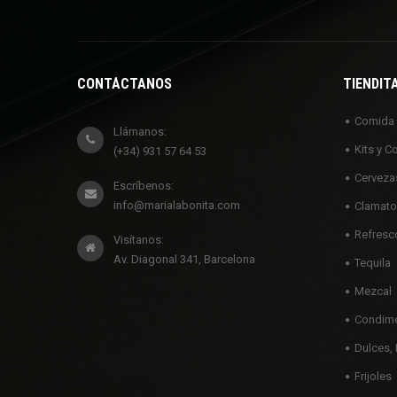
CONTÁCTANOS
TIENDIT
Comida
Llámanos:
Kits y C
(+34) 931 57 64 53
Cerveza
Escríbenos:
info@marialabonita.com
Clamato
Refresc
Visítanos:
Av. Diagonal 341, Barcelona
Tequila
Mezcal
Condime
Dulces, 
Frijoles