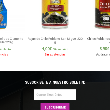
olidos Clemente
Rajas de Chile Poblano San Miguel 220
Chiles Poblanos
lla 220 g
g
4,00
€
8,90
€
 incluido
IVA incluido
encias
Sin existencias
¡Apúrate, 
SUBSCRÍBETE A NUESTRO BOLETÍN: