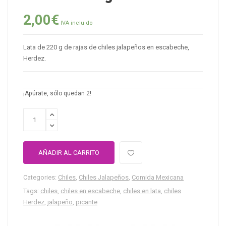
2,00
€
IVA incluido
Lata de 220 g de rajas de chiles jalapeños en escabeche,
Herdez.
¡Apúrate, sólo quedan 2!
AÑADIR AL CARRITO
Categories:
Chiles
,
Chiles Jalapeños
,
Comida Mexicana
Tags:
chiles
,
chiles en escabeche
,
chiles en lata
,
chiles
Herdez
,
jalapeño
,
picante