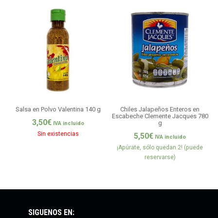
Salsa en Polvo Valentina 140 g
Chiles Jalapeños Enteros en
Escabeche Clemente Jacques 780
3,50
€
g
IVA incluido
Sin existencias
5,50
€
IVA incluido
¡Apúrate, sólo quedan 2! (puede
reservarse)
SÍGUENOS EN: