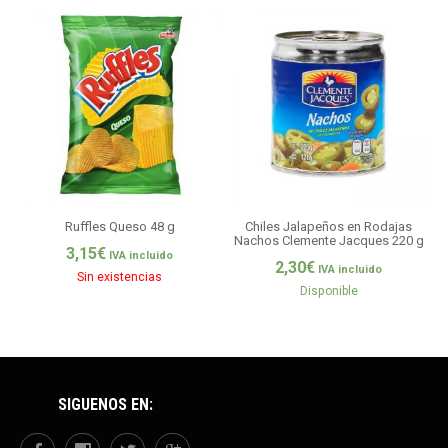
Ruffles Queso 48 g
Chiles Jalapeños en Rodajas
Nachos Clemente Jacques 220 g
3,15
€
IVA incluido
2,30
€
IVA incluido
Sin existencias
Disponible
SÍGUENOS EN: