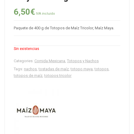
6,50
€
IVA incluido
Paquete de 400 g de Totopos de Maíz Tricolor, Maíz Maya.
Sin existencias
Categories:
Comida Mexicana
,
Totopos y Nachos
Tags:
nachos
,
tostadas de maíz
,
totopo maya
,
totopos
,
totopos de maíz
,
totopos tricolor