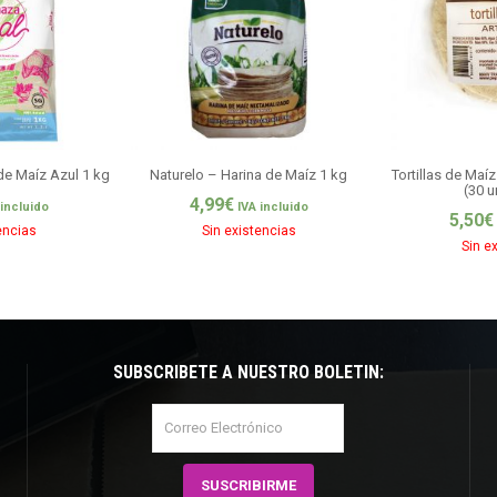
de Maíz Azul 1 kg
Naturelo – Harina de Maíz 1 kg
Tortillas de Ma
(30 
4,99
€
 incluido
IVA incluido
5,50
€
encias
Sin existencias
Sin e
SUBSCRÍBETE A NUESTRO BOLETÍN: