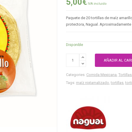
5,00
€
IVA incluido
Paquete de 20 tortillas de maíz amari
protectora, Nagual. Aproximadamente 
Disponible
AÑADIR AL CAR
Categories:
Comida Mexicana
,
Tortilla
Tags:
maíz nixtamalizado
,
tortillas
,
tort