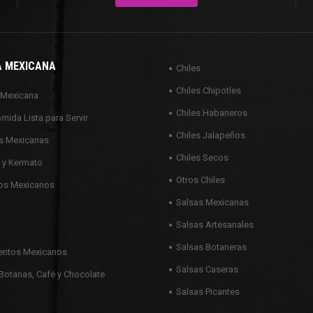
A MEXICANA
Chiles
Chiles Chipotles
 Mexicana
Chiles Habaneros
omida Lista para Servir
Chiles Jalapeños
s Mexicanas
Chiles Secos
 y Kermato
Otros Chiles
os Mexicanos
Salsas Mexicanas
Salsas Artesanales
Salsas Botaneras
ntos Mexicanos
Salsas Caseras
Botanas, Café y Chocolate
Salsas Picantes