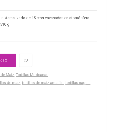
llo nixtamalizado de 15 cms envasadas en atomósfera
510 g.
RITO
s de Maíz
,
Tortillas Mexicanas
illas de maíz
,
tortillas de maíz amarillo
,
tortillas nagual