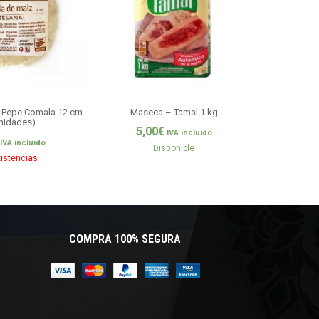
íz Pepe Comala 12 cm
Maseca – Tamal 1 kg
Tortillas de 
unidades)
La Reina d
5,00
€
IVA incluido
5,9
IVA incluido
Disponible
xistencias
COMPRA 100% SEGURA