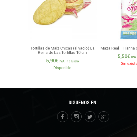
Tortillas de Maíz Chicas (al vacío) La
Maza Real – Harina 
Reina de Las Tortillas 10 cm
5,50
€
IVA
5,90
€
IVA incluido
Sin exist
Disponible
SÍGUENOS EN: