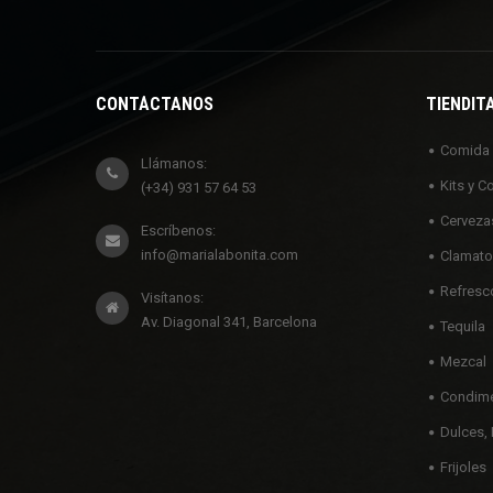
CONTÁCTANOS
TIENDIT
Comida
Llámanos:
Kits y C
(+34) 931 57 64 53
Cerveza
Escríbenos:
info@marialabonita.com
Clamato
Refresc
Visítanos:
Av. Diagonal 341, Barcelona
Tequila
Mezcal
Condime
Dulces, 
Frijoles