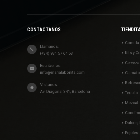
CONTÁCTANOS
TIENDIT
Comida
Llámanos:
Kits y C
(+34) 931 57 64 53
Cerveza
Escríbenos:
info@marialabonita.com
Clamato
Refresc
Visítanos:
Av. Diagonal 341, Barcelona
Tequila
Mezcal
Condime
Dulces, 
Frijoles