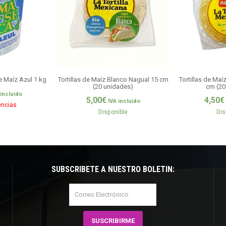
 Maíz Azul 1 kg
Tortillas de Maíz Blanco Nagual 15 cm
Tortillas de Maí
(20 unidades)
cm (20
 incluido
5,00
€
4,50
€
IVA incluido
encias
Disponible
Dis
SUBSCRÍBETE A NUESTRO BOLETÍN: