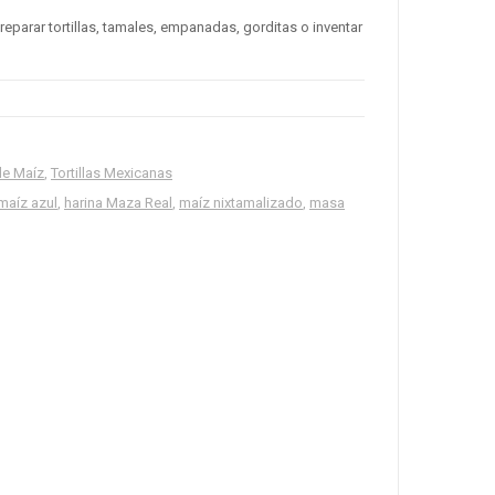
eparar tortillas, tamales, empanadas, gorditas o inventar
de Maíz
,
Tortillas Mexicanas
maíz azul
,
harina Maza Real
,
maíz nixtamalizado
,
masa