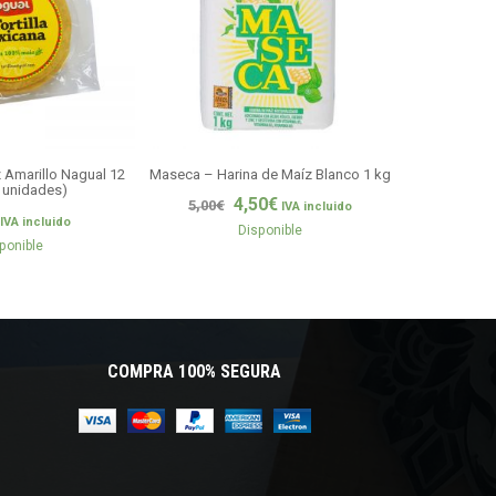
z Amarillo Nagual 12
Maseca – Harina de Maíz Blanco 1 kg
Tortilla Chip
 unidades)
4,50
€
5,00
€
IVA incluido
1,9
IVA incluido
Disponible
ponible
COMPRA 100% SEGURA