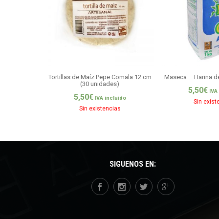
Tortillas de Maíz Pepe Comala 12 cm
Maseca – Harina de
(30 unidades)
5,50
€
IVA
5,50
€
IVA incluido
Sin exist
Sin existencias
SÍGUENOS EN: