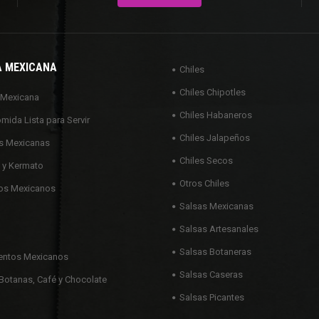
A MEXICANA
Chiles
Chiles Chipotles
 Mexicana
Chiles Habaneros
omida Lista para Servir
Chiles Jalapeños
s Mexicanas
Chiles Secos
 y Kermato
Otros Chiles
os Mexicanos
Salsas Mexicanas
Salsas Artesanales
Salsas Botaneras
ntos Mexicanos
Salsas Caseras
Botanas, Café y Chocolate
Salsas Picantes