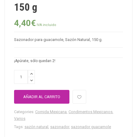
150 g
4,40
€
IVA incluido
Sazonador para guacamole, Sazón Natural, 150 g.
¡Apúrate, sólo quedan 2!
AÑADIR AL CARRITO
Categories:
Comida Mexicana
,
Condimentos Mexicanos
,
Varios
Tags:
sazón natural
,
sazonador
,
sazonador guacamole