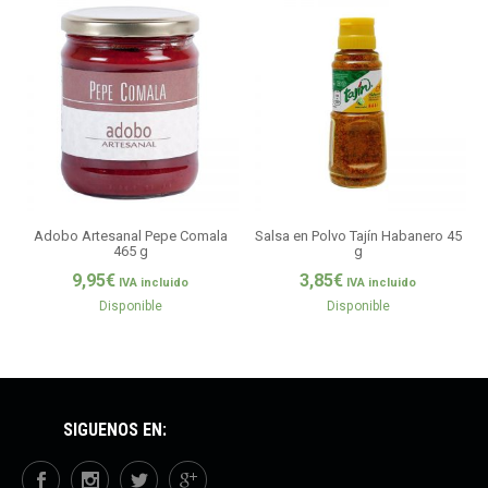
Adobo Artesanal Pepe Comala
Salsa en Polvo Tajín Habanero 45
465 g
g
9,95
€
3,85
€
IVA incluido
IVA incluido
Disponible
Disponible
SÍGUENOS EN: