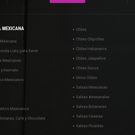
A MEXICANA
Chiles
Chiles Chipotles
 Mexicana
Chiles Habaneros
omida Lista para Servir
Chiles Jalapeños
s Mexicanas
Chiles Secos
 y Kermato
Otros Chiles
os Mexicanos
Salsas Mexicanas
Salsas Artesanales
Salsas Botaneras
ntos Mexicanos
Salsas Caseras
Botanas, Café y Chocolate
Salsas Picantes