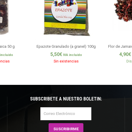
aica 50 g
Epazote Granulado (a granel) 100g
Flor de Jamai
5,50
€
4,90
€
 incluido
IVA incluido
encias
Sin existencias
Dis
SUBSCRÍBETE A NUESTRO BOLETÍN: