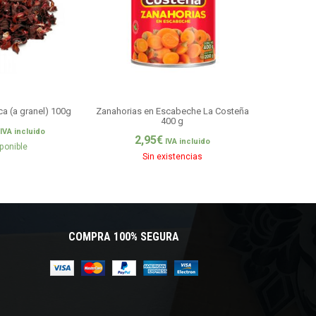
ca (a granel) 100g
Zanahorias en Escabeche La Costeña
Maíz para P
400 g
5,4
IVA incluido
2,95
€
IVA incluido
ponible
Sin existencias
COMPRA 100% SEGURA