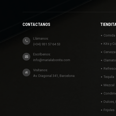
CONTÁCTANOS
TIENDIT
Comida
Llámanos:
Kits y C
(+34) 931 57 64 53
Cerveza
Escríbenos:
info@marialabonita.com
Clamato
Refresc
Visítanos:
Av. Diagonal 341, Barcelona
Tequila
Mezcal
Condime
Dulces, 
Frijoles