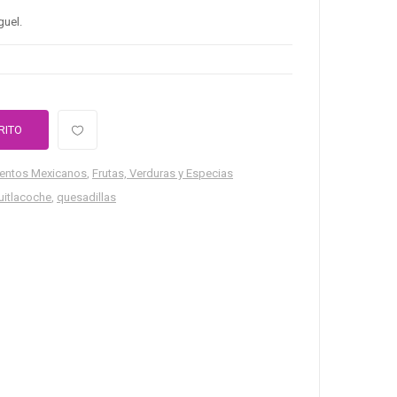
guel.
RITO
entos Mexicanos
,
Frutas, Verduras y Especias
uitlacoche
,
quesadillas