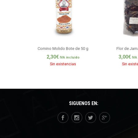
Comino Molido Bote de 50 g
Flor de Jam
2,30
€
3,00
€
IVA incluido
IVA
Sin existencias
Sin exist
SÍGUENOS EN: