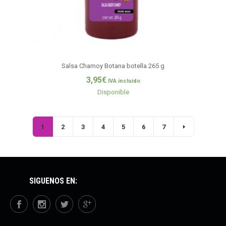
Salsa Chamoy Botana botella 265 g
3,95
€
IVA incluido
Disponible
1
2
3
4
5
6
7
SÍGUENOS EN: