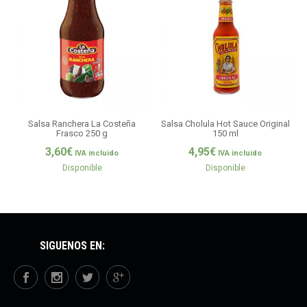
Salsa Ranchera La Costeña
Salsa Cholula Hot Sauce Original
S
Frasco 250 g
150 ml
3,60
€
4,95
€
IVA incluido
IVA incluido
Disponible
Disponible
SÍGUENOS EN: