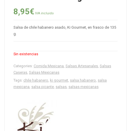
8,95
€
IVA incluido
Salsa de chile habanero asado, Ki Gourmet, en frasco de 135
g.
Sin existencias
Categories:
Comida Mexicana
,
Salsas Artesanales
,
Salsas
Caseras
,
Salsas Mexicanas
Tags:
chile habanero
,
ki gourmet
,
salsa habanero
,
salsa
mexicana
,
salsa picante
,
salsas
,
salsas mexicanas