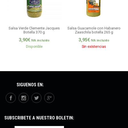
Salsa Verde Clemente Jacques
Salsa Guacamole con Habanero
S
Botella 370 g
Zaaschila botella 265 g
3,90
€
3,95
€
IVA incluido
IVA incluido
Disponible
Sin existencias
SÍGUENOS EN:
SUBSCRÍBETE A NUESTRO BOLETÍN: