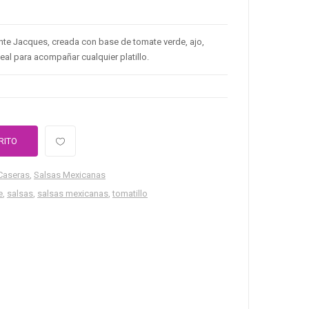
ente Jacques, creada con base de tomate verde, ajo,
Ideal para acompañar cualquier platillo.
RITO
Caseras
,
Salsas Mexicanas
e
,
salsas
,
salsas mexicanas
,
tomatillo