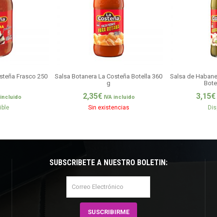
steña Frasco 250
Salsa Botanera La Costeña Botella 360
Salsa de Habane
g
Bote
2,35
€
3,15
€
 incluido
IVA incluido
ible
Sin existencias
Dis
SUBSCRÍBETE A NUESTRO BOLETÍN: