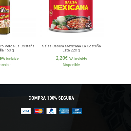
ro Verde La Costeña
Salsa Casera Mexicana La Costeña
Salsa Ch
lla 150 g
Lata 220 g
4,9
2,20
€
IVA incluido
IVA incluido
ponible
Disponible
COMPRA 100% SEGURA