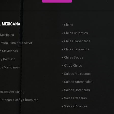
A MEXICANA
Chiles
Chiles Chipotles
 Mexicana
Chiles Habaneros
omida Lista para Servir
Chiles Jalapeños
s Mexicanas
Chiles Secos
 y Kermato
Otros Chiles
os Mexicanos
Salsas Mexicanas
Salsas Artesanales
Salsas Botaneras
ntos Mexicanos
Salsas Caseras
Botanas, Café y Chocolate
Salsas Picantes