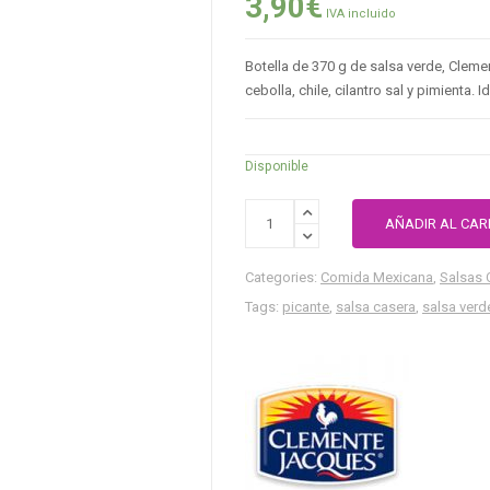
3,90
€
IVA incluido
Botella de 370 g de salsa verde, Clem
cebolla, chile, cilantro sal y pimienta. 
Disponible
AÑADIR AL CAR
Categories:
Comida Mexicana
,
Salsas 
Tags:
picante
,
salsa casera
,
salsa verd