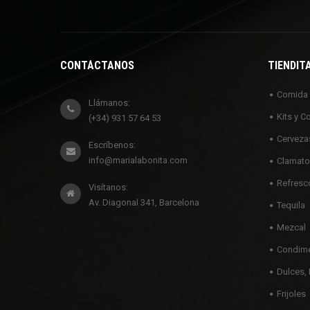
CONTÁCTANOS
TIENDIT
Comida
Llámanos:
Kits y C
(+34) 931 57 64 53
Cerveza
Escríbenos:
info@marialabonita.com
Clamato
Refresc
Visítanos:
Av. Diagonal 341, Barcelona
Tequila
Mezcal
Condime
Dulces, 
Frijoles