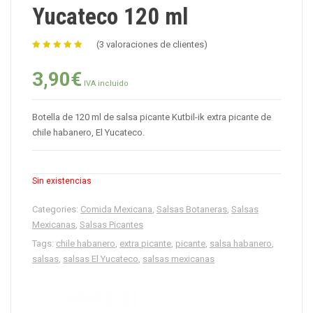
Yucateco 120 ml
(
3
valoraciones de clientes)
5.00
de 5
3,90
€
IVA incluido
Botella de 120 ml de salsa picante Kutbil-ik extra picante de
chile habanero, El Yucateco.
Sin existencias
Categories:
Comida Mexicana
,
Salsas Botaneras
,
Salsas
Mexicanas
,
Salsas Picantes
Tags:
chile habanero
,
extra picante
,
picante
,
salsa habanero
,
salsas
,
salsas El Yucateco
,
salsas mexicanas