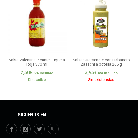
Salsa Valentina Picante Etiqueta
Salsa Guacamole con Habanero
Roja 370 ml
Zaaschila botella 265 g
2,50
€
3,95
€
IVA incluido
IVA incluido
Disponible
Sin existencias
SÍGUENOS EN: