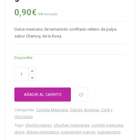
0,90
€
IVA incluido
Dulce mexicano de tamarindo confitado relleno de pulpa
sabor Chamoy, de la Rosa.
Disponible
AÑADIR AL CARRITO
Categories:
Comida Mexicana
,
Dulces, Botanas, Café y
Chocolate
Tags:
chuche mango
,
chuches mexicanas
,
comida mexicana
,
dulce
,
dulces mexicanos
,
pulparindot mango
,
pulparindots